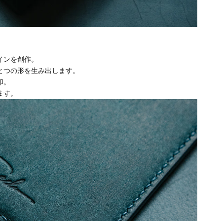
インを創作。
とつの形を生み出します。
印。
ます。