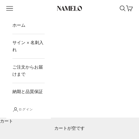
コンテンツへスキップ
メニュー
検索
カート
ネームロ公式オンラインストア
ホーム
サイン × 名刺入
れ
ご注文からお届
けまで
納期と品質保証
ログイン
カート
カートが空です