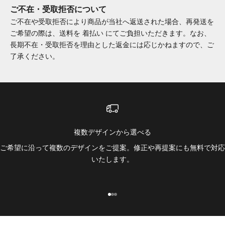
ご不在・受取拒否について
ご不在や受取拒否により商品が当社へ返送された場合、再発送を
ご希望の際は、送料を 着払い にてご負担いただきます。なお、
長期不在・受取拒否を理由とした返金には応じかねますので、ご
了承ください。
複数デザインから選べる
ご希望に沿って複数のデザインをご提案。修正や再提案にも無料で対応
いたします。
I18n Error: Missing interpolation 
I18n Error: Missing interpolation
I18n Error: Missing interpolatio