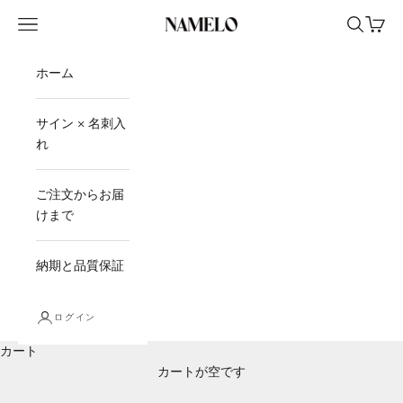
コンテンツへスキップ
メニュー
検索
カート
ネームロ公式オンラインストア
ホーム
サイン × 名刺入
れ
ご注文からお届
けまで
納期と品質保証
ログイン
カート
カートが空です
納期と品質保証