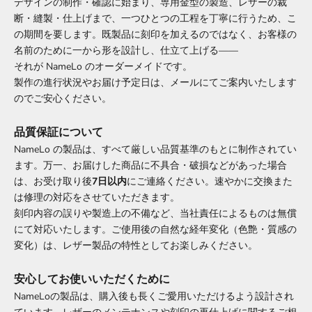
デザインの制作・確認に始まり、専用金型の製造、レザーの裁
断・縫製・仕上げまで、一つひとつの工程を丁寧に行うため、こ
の期間を要します。既製品に刻印を加えるのではなく、お客様の
名前のために一から形を設計し、仕立て上げる――
それが NameLo のオーダーメイドです。
製作の進行状況やお届け予定日は、メールにてご案内いたします
のでご安心ください。
品質保証について
NameLo の製品は、すべて厳しい品質基準のもとに制作されてい
ます。万一、お届けした商品に不具合・破損などがあった場合
は、お受け取り後
7日以内
にご連絡ください。速やかに交換また
は修理の対応をさせていただきます。
刻印内容の誤りや製造上の不備など、当社責任によるものは無償
にて対応いたします。ご使用後の自然な経年変化（色艶・質感の
変化）は、レザー製品の特性としてお楽しみください。
安心してお使いいただくために
NameLoの製品は、購入後も長くご愛用いただけるよう設計され