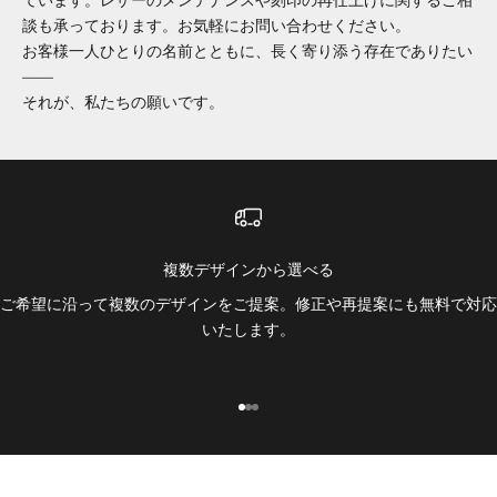
ています。レザーのメンテナンスや刻印の再仕上げに関するご相
談も承っております。お気軽にお問い合わせください。
お客様一人ひとりの名前とともに、長く寄り添う存在でありたい
――
それが、私たちの願いです。
複数デザインから選べる
ご希望に沿って複数のデザインをご提案。修正や再提案にも無料で対応
いたします。
I18n Error: Missing interpolation 
I18n Error: Missing interpolation
I18n Error: Missing interpolatio